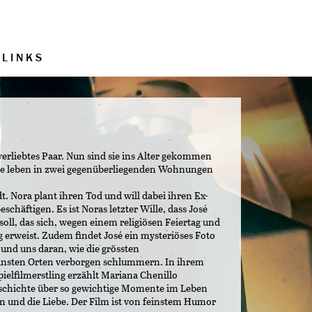
LINKS
erliebtes Paar. Nun sind sie ins Alter gekommen
Sie leben in zwei gegenüberliegenden Wohnungen
t. Nora plant ihren Tod und will dabei ihren Ex-
chäftigen. Es ist Noras letzter Wille, dass José
ll, das sich, wegen einem religiösen Feiertag und
g erweist. Zudem findet José ein mysteriöses Foto
 und uns daran, wie die grössten
einsten Orten verborgen schlummern. In ihrem
ielfilmerstling erzählt Mariana Chenillo
eschichte über so gewichtige Momente im Leben
n und die Liebe. Der Film ist von feinstem Humor