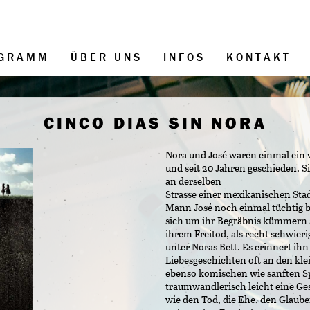
GRAMM
ÜBER UNS
INFOS
KONTAKT
CINCO DIAS SIN NORA
Nora und José waren einmal ein v
und seit 20 Jahren geschieden. 
an derselben
Strasse einer mexikanischen Stad
Mann José noch einmal tüchtig bes
sich um ihr Begräbnis kümmern so
ihrem Freitod, als recht schwieri
unter Noras Bett. Es erinnert ihn
Liebesgeschichten oft an den kl
ebenso komischen wie sanften Sp
traumwandlerisch leicht eine G
wie den Tod, die Ehe, den Glaube