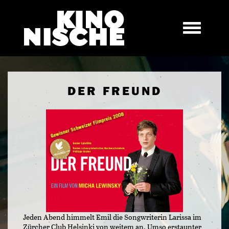
DER FREUND
Jeden Abend himmelt Emil die Songwriterin Larissa im
Zürcher Club Helsinki von weitem an. Umso erstaunter