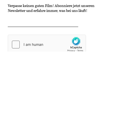
Verpasse keinen guten Film! Abonniere jetzt unseren
Newsletter und erfahre immer, was bei uns läuft!
OK
Kulturzentrum Gaswerk
Untere Schöntalstrasse 19
8406 Winterthur
info@kinonische.ch