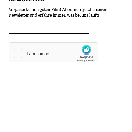
Verpasse keinen guten Film! Abonniere jetzt unseren
Newsletter und erfahre immer, was bei uns läuft!
OK
Kulturzentrum Gaswerk
Untere Schöntalstrasse 19
8406 Winterthur
info@kinonische.ch