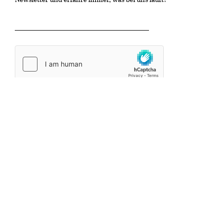
OK
Kulturzentrum Gaswerk
Untere Schöntalstrasse 19
8406 Winterthur
info@kinonische.ch