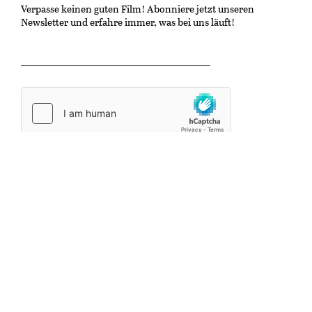
Verpasse keinen guten Film! Abonniere jetzt unseren
Newsletter und erfahre immer, was bei uns läuft!
OK
Kulturzentrum Gaswerk
Untere Schöntalstrasse 19
8406 Winterthur
info@kinonische.ch