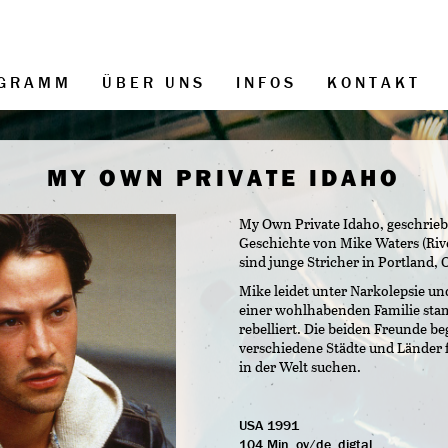
GRAMM
ÜBER UNS
INFOS
KONTAKT
MY OWN PRIVATE IDAHO
My Own Private Idaho, geschriebe
Geschichte von Mike Waters (Rive
sind junge Stricher in Portland, 
Mike leidet unter Narkolepsie un
einer wohlhabenden Familie sta
rebelliert. Die beiden Freunde be
verschiedene Städte und Länder f
in der Welt suchen.
USA 1991
104 Min, ov/de, digtal