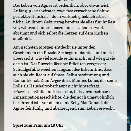
Das Leben von Agnes ist ordentlich, aber etwas trist.
Anfang 40, verheiratet, zwei fast erwachsene Söhne,
perfekter Haushalt – doch wirklich glücklich ist sie
nicht. An ihrem Geburtstag bereitet sie alles für ihr Fest
vor, während andere feiern und sie allein serviert,
abräumt und sich selbst die Kerzen auf dem Kuchen
anzündet.
Am nächsten Morgen entdeckt sie unter den
Geschenken ein Puzzle. Sie beginnt damit – und merkt
überrascht, wie viel Freude es ihr macht und wie gut sie
darin ist. Das Puzzeln lässt sie Pflichten vergessen;
Schuldgefühle weichen langsam der Erkenntnis, dass
auch sie ein Recht auf Spass, Selbstbestimmung und
Romantik hat. Zum Ärger ihres Mannes Louie, der seine
Rolle als Haushaltsoberhaupt nicht hinterfragt.
«Puzzle» erzählt eine klassische, teils vorhersehbare
Emanzipationsgeschichte, die dennoch ungewöhnlich
berührend ist – vor allem dank Kelly MacDonald, die
Agnes feinfühlig und überzeugend zum Leben erweckt.
Spiel zum Film um 18 Uhr