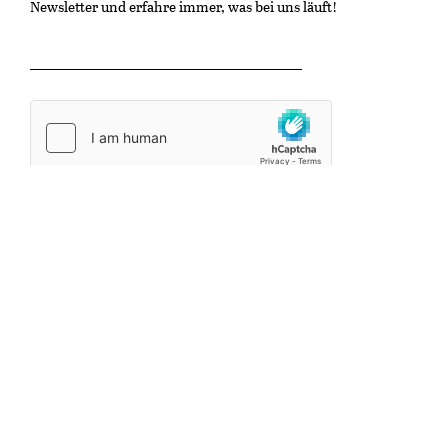
Newsletter und erfahre immer, was bei uns läuft!
OK
Kulturzentrum Gaswerk
Untere Schöntalstrasse 19
8406 Winterthur
info@kinonische.ch