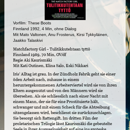
Vorfilm: These Boots
Finnland 1992, 4 Min, ohne Dialog
Mit Mato Valtonen, Anu Frosterus, Kirsi Tykkyläinen,
Jaakko Talaskivi
Matchfactory Girl – Tulitikkutehtaan tyttö
Finnland 1989, 70 Min, OV/df
Regie Aki Kaurismäki
Mit Kati Outinen, Elina Salo, Eski Nikkari
Iris‘ Alltag ist grau. In der Zündholz Fabrik geht sie einer
öden Arbeit nach, zuhause in einem
heruntergekommenen Arbeiterviertel wird sie von ihren
Eltern ausgenutzt und von den Männern wird sie
übersehen. Als sie schliesslich nach einer Nacht mit
einem Mann, der sie für eine Prostituierte hält,
schwanger und mit einem Scheck für die Abtreibung
sitzengelassen wird, beschliesst sie zurückzuschlagen.
Sie besorgt sich Rattengift. Im dritten Film der
proletarischen Trilogie lässt Kaurismäki die gebeutelte
Seele in ihrer Ausweglosigkeit auf eine ins groteske