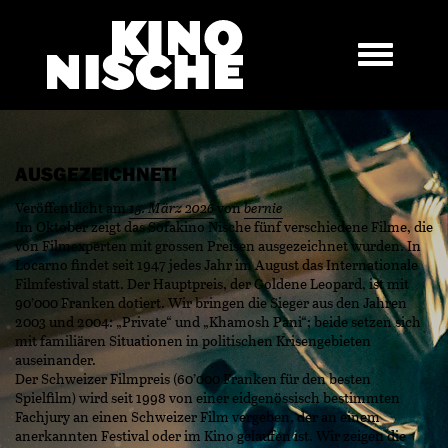
AUSGEZEICHNET!
Veröffentlicht am
15. März 2026
von
bernie
Im Oktober zeigt das Sofakino Nische fünf verschiedene Filme, die
von Filmexperten mit grossen Preisen ausgezeichnet wurden. In
Locarno findet seit 1947 jedes Jahr im August das Internationale
Filmfestival statt. Der Hauptpreis, der Goldene Leopard, ist mit
90’000 Franken dotiert. Wir bringen die Sieger aus den Jahren
2003 und 2004: „Private“ und „Khamosh Pani“; beide setzen sich
mit familiären Situationen in politischen Krisengebieten
auseinander.
Der Schweizer Filmpreis (60’000 Franken für den besten
Spielfilm) wird seit 1998 von einer eidgenössisch bestimmten
Fachjury an einen Schweizer Film vergeben, der an einem
anerkannten Festival oder im Kino gelaufen ist. Wir zeigen die