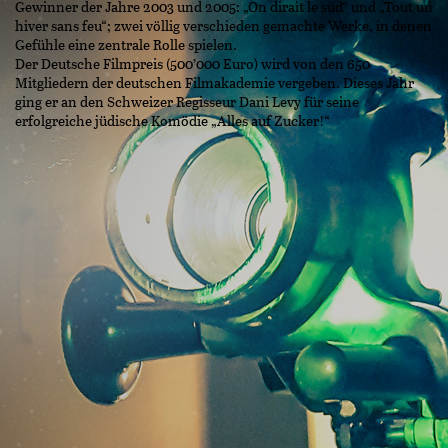
Gewinner der Jahre 2003 und 2005: „On dirait le sud“ und „Tout un
hiver sans feu“; zwei völlig verschieden gemachte Werke, in denen
Gefühle eine zentrale Rolle spielen.
Der Deutsche Filmpreis (500’000 Euro) wird von den 650
Mitgliedern der deutschen Filmakademie vergeben. Dieses Jahr
ging er an den Schweizer Regisseur Dani Levy für seine
erfolgreiche jüdische Komödie „Alles auf Zucker!“