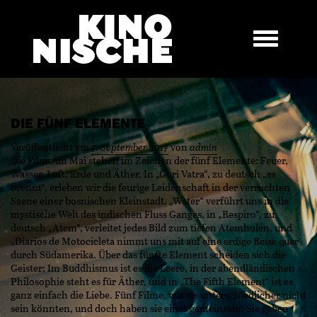
DIE FÜNF ELEMENTE
Veröffentlicht am
7. September 2017
von
admin
Die Filme im Mai stehen im Zeichen der fünf Elemente: Feuer,
Wasser, Luft, Erde und Äther. In „Gori Vatra“, zu deutsch „es
brennt“, erleben wir die feurige Leidenschaft in der verruchten
Szene einer bosnischen Kleinstadt, „Water“ verführt uns in die
mystische Welt des indischen Fluss Ganges, in „Respiro“, zu
deutsch „Atem“, verleitet jedes Bild zum tiefen Atemholen, und
„Diarios de Motocicleta nimmt uns mit auf eine erdige Reise quer
durch Südamerika. Über das fünfte Element scheiden sich die
Geister: Im Buddhismus ist es die Leere, in der abendländischen
Philosophie steht es für Äther, und in „The Fifth Element“ ist es
ganz einfach die Liebe. Fünf Filme, wie sie unterschiedlicher nicht
sein könnten, und doch haben sie eines gemeinsam: Sie geben