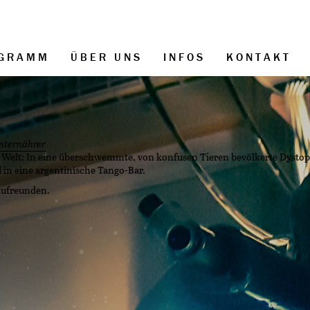
GRAMM
ÜBER UNS
INFOS
KONTAKT
nternährer
r Welt: In eine überschwemmte, von konfusen Tieren bevölkerte Dystopi
 in eine argentinische Tango-Bar.
nzufreunden.