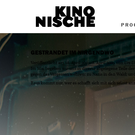
PRO
GESTRANDET IM NIRGENDWO
Veröffentlicht am
18. April 2025
18. April 2025
von
Urs U
Im Mai begeben wir uns in diverse abgelegene Teile de
gegen das Vergessen wehren; zu Nazis in den Wald; und
Raus kommt nur, wer es schafft sich mit sich selbst a