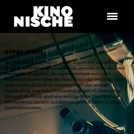
GYPSY SPIRIT
Veröffentlicht am
23. August 2017
29. August 2017
von
admin
Lustig ist es durchaus, genauso wie rau, grausam und manchmal
nahezu kleinbürgerlich, das sagenumwobene und durch
Vorurteile belastete Leben der Roma, Sinti oder Jenischen. Dabei
spielt es keine Rolle ob sie unterwegs sind oder sesshaft.
Ausgrenzung, Armut und Kriminalität prägen oft ihren Alltag,
aber auch die Musik spielt eine wichtige Rolle. Vier Filme aus
verschiedenen Ländern und Kulturen geben Einblick in einige
ihrer Lebenswelten.