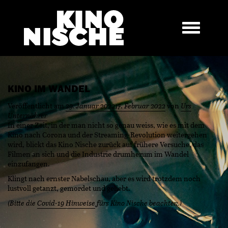
KINO IM WANDEL
Veröffentlicht am
29. Januar 2022
17. Februar 2022
von
Urs
Unternährer
In einer Zeit, in der man nicht so genau weiss, wie es mit dem
Kino nach Corona und der Streaming-Revolution weitergehen
wird, blickt das Kino Nische zurück auf frühere Versuche, das
Filmen an sich und die Industrie drumherum im Wandel
einzufangen.
Klingt nach ernster Nabelschau, aber es wird trotzdem noch
lustvoll getanzt, gemordet und geliebt.
(Bitte die
Covid-19 Hinweise
fürs Kino Nische beachten.)