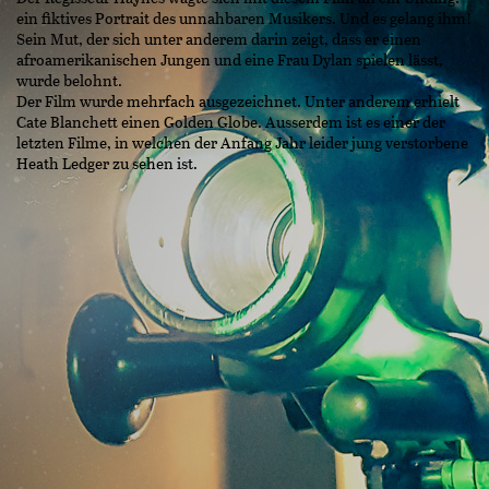
ein fiktives Portrait des unnahbaren Musikers. Und es gelang ihm!
Sein Mut, der sich unter anderem darin zeigt, dass er einen
afroamerikanischen Jungen und eine Frau Dylan spielen lässt,
wurde belohnt.
Der Film wurde mehrfach ausgezeichnet. Unter anderem erhielt
Cate Blanchett einen Golden Globe. Ausserdem ist es einer der
letzten Filme, in welchen der Anfang Jahr leider jung verstorbene
Heath Ledger zu sehen ist.