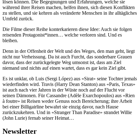
lösen können. Die Begegnungen und Erfahrungen, welche sie
während ihrer Reisen machen, helfen ihnen, sich diesen Konflikten
zu stellen, und sie kehren als veränderte Menschen in ihr alltägliches
Umfeld zurück.
Die Filme dieser Reihe konterkarieren diese Idee: Auch sie folgen
reisenden Protagonist*innen… welche verloren sind. Und es
bleiben.
Denn in der Offenheit der Welt und des Weges, den man geht, liegt
nicht nur Verheissung. Da ist auch Furcht, das sonderbare Grauen
davor, dass der zurückgelegte Weg umsonst ist, dass am Ziel
niemand und nichts auf einen wartet, dass es gar kein Ziel gibt.
Es ist unklar, ob Luis (Sergi López) aus «Sirat» seine Tochter jemals
wiederfinden wird. Travis (Harry Dean Stanton) aus «Paris, Texas»
ist auch nach vier Jahren in der Wüste noch auf der Flucht vor
seinen Dämonen. Für Cassandre (Adèle Exarchopoulos) aus «Rien
à foutre» ist Reisen weder Genuss noch Bereicherung; ihre Arbeit
bei einer Billigairline bewahrt sie einzig davor, nach Hause
zurückzukehren. Und in «Stranger Than Paradise» strandet Willie
(John Lurie) fernab seiner Heimat…
Newsletter