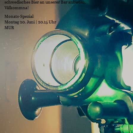
schwedisches Bier an unserer Bar anbieten.
Välkommna!
Monats-Spezial
Montag 20. Juni | 20.15 Uhr
MUR