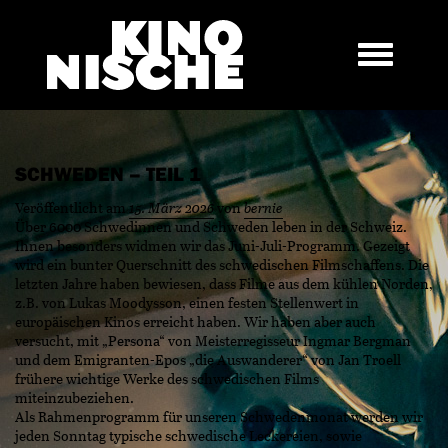
SCHWEDEN – TEIL 1
Veröffentlicht am
15. März 2026
von
bernie
Über 6000 Schwedinnen und Schweden leben in der Schweiz.
Ihnen besonders widmen wir das Juni-Juli-Programm. Gezeigt
wird ein bunter Querschnitt des schwedischen Filmschaffens. Die
letzten Jahre haben bewiesen, dass Filme aus dem kühlen Norden,
z.B. von Lukas Moodysson, einen festen Stellenwert in
europäischen Kinos erreicht haben. Wir haben aber auch
versucht, mit „Persona“ von Meisterregisseur Ingmar Bergman
und dem Emigranten-Epos „die Auswanderer“ von Jan Troell
frühere wichtige Werke des schwedischen Films
miteinzubeziehen.
Als Rahmenprogramm für unseren Schwedenmonat werden wir
jeden Sonntag typische schwedische Leckereien, sowie