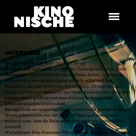
UNTERWEGS
Veröffentlicht am
17. März 2026
von
bernie
Diesen Monat sind wir unterwegs. Im Vordergrund stehen nicht
Länderdoku-mentationen für die nächsten Ferien, sondern es
geht um die Auseinandersetzung mit sich selbst und den
Menschen, die man unterwegs kennenlernt. Ob man sich aus
Zufall oder bewusst aufmacht, um Neues zu entdecken, die Augen
werden einem geöffnet und man wird mit ungewohnten
Lebenssituationen konfrontiert.
Beweggründe um unterwegs zu sein kennt jeder genügend, diesen
Monat präsentieren wir vier Beispiele dazu und manchmal
entdeckt man, dass die Reise selbst wichtiger sein kann als die
Ankunft.
Winterthurer Film-Premiere: Wir sind besonders stolz den neuen