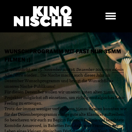
WUNSCHPROGRAMM MIT FAST NUR 35MM
FILMEN :)
Veröffentlicht am
15. November 2017
16. Dezember 2017
von
admin
Alle Jahre wieder… Die Nische macht auch dieses Jahr im
Dezember Wunschprogramm und bringt die Wunschfilme
unseres Nische-Publikums!
Für diesen Dezember wollen wir unseren guten alten 35mm-
Projektor möglichst oft einsetzen, um richtig nostalgisches Kino-
Feeling zu erzeugen.
Trotz der immer weniger verfügbaren 35mm-Kopien konnten wir
für das Dezemberprogramm einige gute alte Klassiker auftreiben.
So bescheren wir euch zu Beginn Federico Fellinis viel beachtete
Komödie Amarcord, in Babettes Fest stellt eine Französin das
Leben eines kleinen dänischen Dörfchens auf den Kopf; Monty